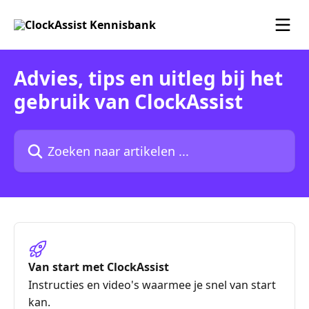
Naar de hoofdinhoud
Advies, tips en uitleg bij het
gebruik van ClockAssist
Zoeken naar artikelen ...
Van start met ClockAssist
Instructies en video's waarmee je snel van start
kan.