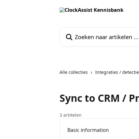
Naar de hoofdinhoud
Zoeken naar artikelen ...
Alle collecties
Integraties / detecti
Sync to CRM / P
3 artikelen
Basic information